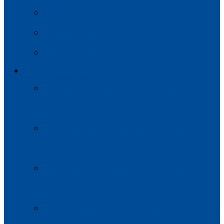
Modul de participare
Codul de Etică
Implicarea Platformei
GRUPURILE DE LUCRU
Democrație, drepturile omului, buna
guvernare și stabilitate
Integrarea economică și corelarea cu
politicile UE
Mediul, schimbările climatice și securitatea
energetică
Grupul de Lucru NR.4: Contacte Interumane