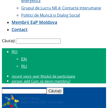
energetică
Grupul de Lucru NR.4: Contacte Interumane
Politici de Muncă și Dialog Social
Membrii E
a
P Moldova
Contact
Căutați
RO
EN
RU
record_voice_over
Modul de participare
person_add
Cum să devin membru?