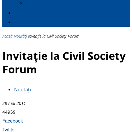
Politici de Muncă și Dialog Social
MEMBRII E
a
P MOLDOVA
CONTACT
Acasă
Noutăți
Invitație la Civil Society Forum
Invitație la Civil Society
Forum
Noutăți
28 mai 2011
44959
Facebook
Twitter