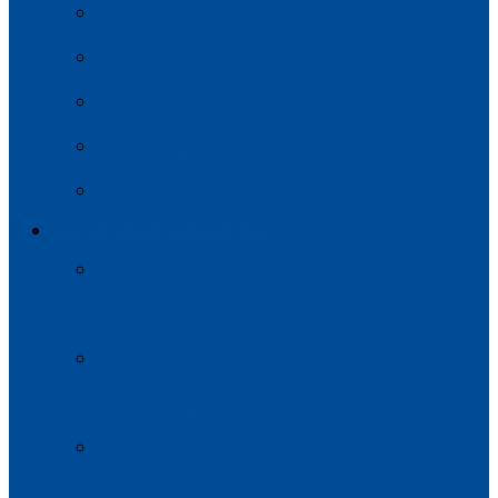
Regulamentul platformei
Planul de Advocacy
Modul de participare
Codul de Etică
Implicarea Platformei
GRUPURILE DE LUCRU
Democrație, drepturile omului, buna
guvernare și stabilitate
Integrarea economică și corelarea cu
politicile UE
Mediul, schimbările climatice și securitatea
energetică