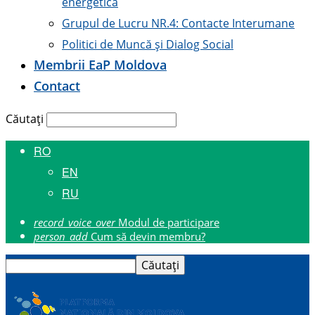
energetică
Grupul de Lucru NR.4: Contacte Interumane
Politici de Muncă și Dialog Social
Membrii E
a
P Moldova
Contact
Căutați
RO
EN
RU
record_voice_over
Modul de participare
person_add
Cum să devin membru?