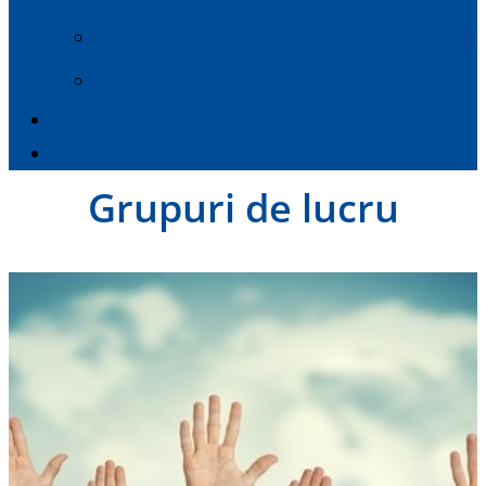
Grupul de Lucru NR.4: Contacte Interumane
Politici de Muncă și Dialog Social
MEMBRII E
a
P MOLDOVA
CONTACT
Grupuri de lucru