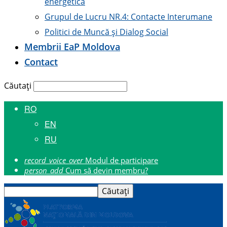
energetică
Grupul de Lucru NR.4: Contacte Interumane
Politici de Muncă și Dialog Social
Membrii E
a
P Moldova
Contact
Căutați
RO
EN
RU
record_voice_over
Modul de participare
person_add
Cum să devin membru?