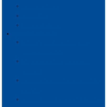
Modul de participare
Codul de Etică
Implicarea Platformei
GRUPURILE DE LUCRU
Democrație, drepturile omului, buna
guvernare și stabilitate
Integrarea economică și corelarea cu
politicile UE
Mediul, schimbările climatice și securitatea
energetică
Grupul de Lucru NR.4: Contacte Interumane