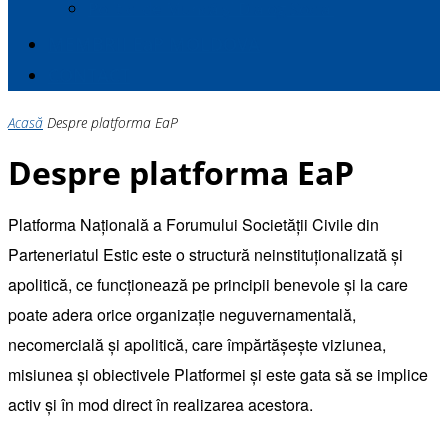
Politici de Muncă și Dialog Social
MEMBRII E
a
P MOLDOVA
CONTACT
Acasă
Despre platforma EaP
Despre platforma EaP
Platforma Națională a Forumului Societății Civile din
Parteneriatul Estic este o structură neinstituționalizată și
apolitică, ce funcţionează pe principii benevole şi la care
poate adera orice organizație neguvernamentală,
necomercială și apolitică, care împărtășește viziunea,
misiunea şi obiectivele Platformei şi este gata să se implice
activ și în mod direct în realizarea acestora.