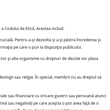
 a Codului de Etică. Acestea includ:
cială. Pentru a-și dezvolta și a-și păstra încrederea și
formația pe care o pun la dispoziția publicului.
ctor și alte organisme cu drepturi de decizie vor plasa
ologii sau religie. În special, membrii nu au dreptul să
ionale sau financiare cu oricare guvern sau persoană atunci
itivă sau negativă) pe care aceștia o pot avea față de o