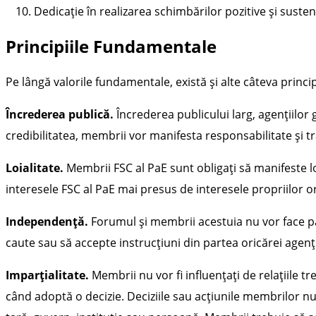
Dedicație în realizarea schimbărilor pozitive și susten
Principiile Fundamentale
Pe lângă valorile fundamentale, există și alte câteva princ
Încrederea publică.
Încrederea publicului larg, agențiilor
credibilitatea, membrii vor manifesta responsabilitate și tra
Loialitate.
Membrii FSC al PaE sunt obligați să manifeste lo
interesele FSC al PaE mai presus de interesele propriilor o
Independență.
Forumul și membrii acestuia nu vor face par
caute sau să accepte instrucțiuni din partea oricărei agenț
Imparțialitate.
Membrii nu vor fi influențați de relațiile 
când adoptă o decizie. Deciziile sau acțiunile membrilor nu 