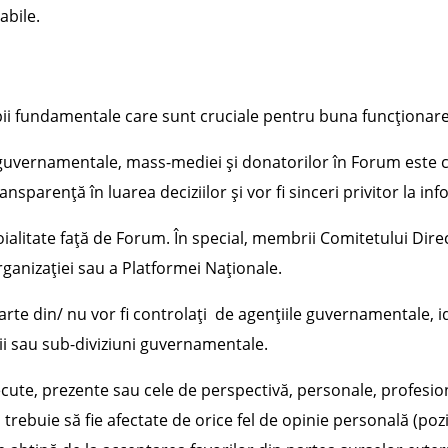
abile.
ipii fundamentale care sunt cruciale pentru buna funcționare
 guvernamentale, mass-mediei și donatorilor în Forum este cru
nsparență în luarea deciziilor și vor fi sinceri privitor la in
ialitate față de Forum. În special, membrii Comitetului Dire
rganizației sau a Platformei Naționale.
te din/ nu vor fi controlați de agențiile guvernamentale, ide
ii sau sub-diviziuni guvernamentale.
trecute, prezente sau cele de perspectivă, personale, profes
trebuie să fie afectate de orice fel de opinie personală (poz