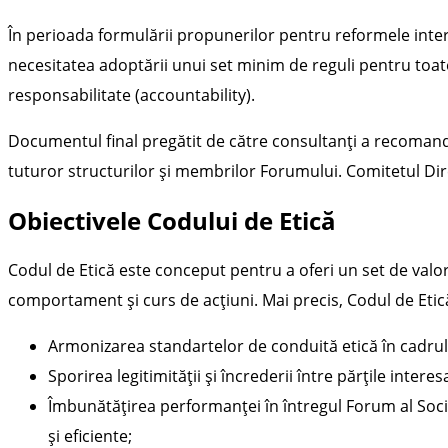
În perioada formulării propunerilor pentru reformele interne
necesitatea adoptării unui set minim de reguli pentru toate
responsabilitate (accountability).
Documentul final pregătit de către consultanți a recomanda
tuturor structurilor și membrilor Forumului. Comitetul Di
Obiectivele Codului de Etică
Codul de Etică este conceput pentru a oferi un set de valor
comportament și curs de acțiuni. Mai precis, Codul de Etic
Armonizarea standartelor de conduită etică în cadrul
Sporirea legitimității și încrederii între părțile intere
Îmbunătățirea performanței în întregul Forum al Societ
și eficiente;