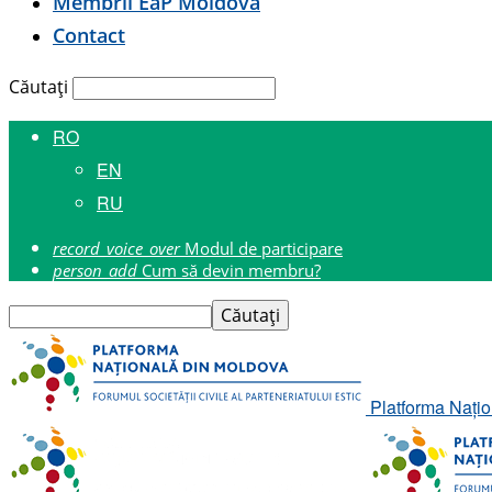
Membrii E
a
P Moldova
Contact
Căutați
RO
EN
RU
record_voice_over
Modul de participare
person_add
Cum să devin membru?
Platforma Națion