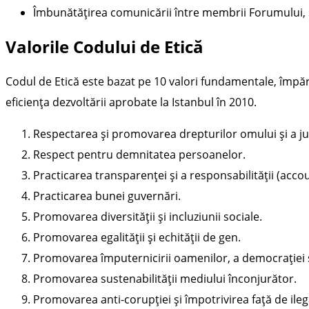
Îmbunătățirea comunicării între membrii Forumului, st
Valorile Codului de Etică
Codul de Etică este bazat pe 10 valori fundamentale, împă
eficiența dezvoltării aprobate la Istanbul în 2010.
Respectarea și promovarea drepturilor omului și a just
Respect pentru demnitatea persoanelor.
Practicarea transparenței și a responsabilității (accou
Practicarea bunei guvernări.
Promovarea diversității și incluziunii sociale.
Promovarea egalității și echității de gen.
Promovarea împuternicirii oamenilor, a democrației și
Promovarea sustenabilității mediului înconjurător.
Promovarea anti-corupției și împotrivirea față de ilega