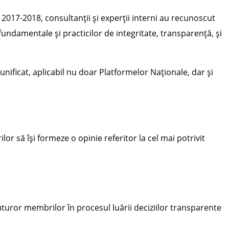
 2017-2018, consultanții și experții interni au recunoscut
undamentale și practicilor de integritate, transparență, și
ificat, aplicabil nu doar Platformelor Naționale, dar și
r să își formeze o opinie referitor la cel mai potrivit
tuturor membrilor în procesul luării deciziilor transparente