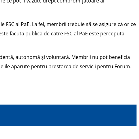
erne ce pot fi văzute drept compromițătoare ai
e FSC al PaE. La fel, membrii trebuie să se asigure că orice
 este făcută publică de către FSC al PaE este percepută
ndentă, autonomă și voluntară. Membrii nu pot beneficia
ielile apărute pentru prestarea de servicii pentru Forum.