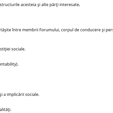
ructurile acesteia și alte părți interesate
.
rtășite între membrii Forumului, corpul de conducere și per
iției sociale.
ntability).
 a implicării sociale.
lități.