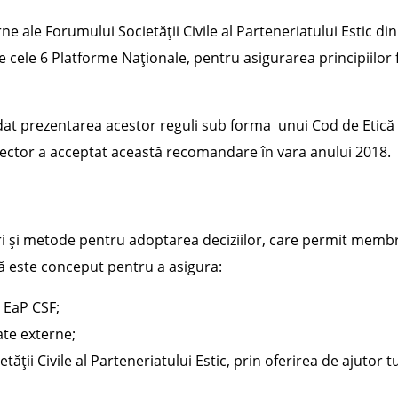
 ale Forumului Societății Civile al Parteneriatului Estic din
 cele 6 Platforme Naționale, pentru asigurarea principiilor f
t prezentarea acestor reguli sub forma unui Cod de Etică un
rector a acceptat această recomandare în vara anului 2018.
i și metode pentru adoptarea deciziilor, care permit membrilo
ă este conceput pentru a asigura:
 EaP CSF;
sate externe;
ății Civile al Parteneriatului Estic, prin oferirea de ajutor 