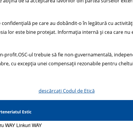
se abțină de la acceptarea favorilor din partea surselor ext
confidențială pe care au dobândit-o în legătură cu activitățil
sia lor este bine protejat. Informația internă și cea care nu
non-profit.OSC-ul trebuie să fie non-guvernamentală, indepe
mbre, cu excepția unei compensații rezonabile pentru cheltu
descărcați Codul de Etică
teneriatul Estic
gru WAY
Linkuri WAY