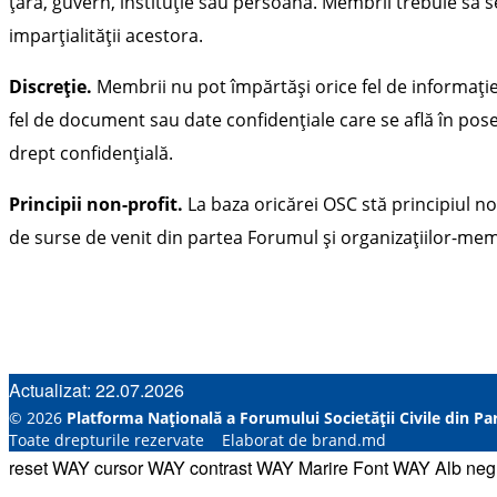
țară, guvern, instituție sau persoană. Membrii trebuie să 
imparțialității acestora.
Discreție.
Membrii nu pot împărtăși orice fel de informație 
fel de document sau date confidențiale care se află în pose
drept confidențială.
Principii non-profit.
La baza oricărei OSC stă principiul 
de surse de venit din partea Forumul și organizațiilor-me
Actualizat: 22.07.2026
© 2026
Platforma Națională a Forumului Societății Civile din Par
Toate drepturile rezervate Elaborat de brand.md
reset WAY
cursor WAY
contrast WAY
Marire Font WAY
Alb ne