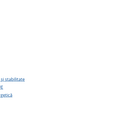
i stabilitate
UE
rgetică