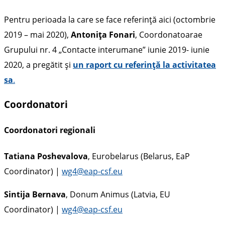
Pentru perioada la care se face referință aici (octombrie
2019 – mai 2020),
Antonița Fonari
, Coordonatoarae
Grupului nr. 4 „Contacte interumane” iunie 2019- iunie
2020, a pregătit și
un raport cu referință la activitatea
sa
.
Coordonatori
Coordonatori regionali
Tatiana Poshevalova
, Eurobelarus (Belarus, EaP
Coordinator) |
wg4@eap-csf.eu
Sintija Bernava
, Donum Animus (Latvia, EU
Coordinator) |
wg4@eap-csf.eu