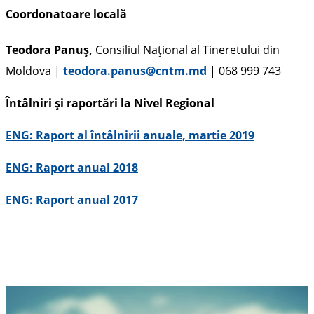
Coordonatoare locală
Teodora Panuș,
Consiliul Național al Tineretului din
Moldova |
teodora
.
panus
@cntm.md
| 068 999 743
Întâlniri și raportări la Nivel Regional
ENG: Raport al întâlnirii anuale, martie 2019
ENG: Raport anual 2018
ENG: Raport anual 2017