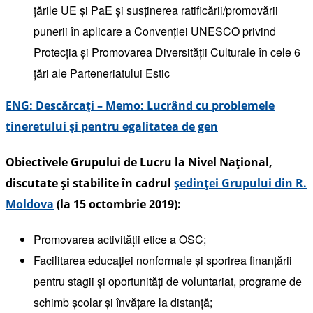
țările UE și PaE și susținerea ratificării/promovării
punerii în aplicare a Convenției UNESCO privind
Protecția și Promovarea Diversității Culturale în cele 6
țări ale Parteneriatului Estic
ENG: Descărcați – Memo: Lucrând cu problemele
tineretului și pentru egalitatea de gen
Obiectivele Grupului de Lucru la Nivel Național,
discutate și stabilite în cadrul
ședinței Grupului din R.
Moldova
(la 15 octombrie 2019):
Promovarea activității etice a OSC;
Facilitarea educației nonformale și sporirea finanțării
pentru stagii și oportunități de voluntariat, programe de
schimb școlar și învățare la distanță;