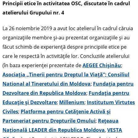
Principii etice în activitatea OSC, discutate în cadrul
atelierului Grupului nr. 4
La 26 noiembrie 2019 a avut loc atelierul în cadrul căruia
organizațiile membre și-au prezentat organizațiile și au
făcut schimb de experiență despre principiile etice pe
care le respectă în activitățile lor. Concluziile atelierului
(în baza experienței prezentate de
AEGEE Chișinău
;
Asociația „Tinerii pentru Dreptul la Viață”;
Consiliul
National al Tineretului din Moldova
;
Fundația pentru
Dezvoltare din Republica Moldova
;
Fundația pentru
Educație și Dezvoltare
;
Millenium
;
Institutum Virtutes
Civiles
;
Platforma pentru Cetățenie Activă și
Parteneriat pentru Drepturile Omului
;
Rețeaua
Națională LEADER din Republica Moldova
,
VESTA