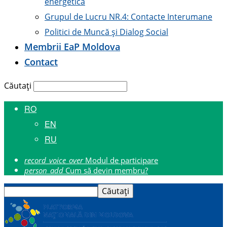
energetică
Grupul de Lucru NR.4: Contacte Interumane
Politici de Muncă și Dialog Social
Membrii E
a
P Moldova
Contact
Căutați
RO
EN
RU
record_voice_over
Modul de participare
person_add
Cum să devin membru?