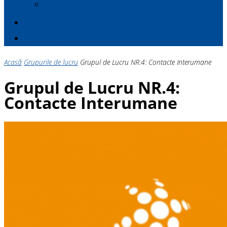
Politici de Muncă și Dialog Social
MEMBRII E
a
P MOLDOVA
CONTACT
Acasă
Grupurile de lucru
Grupul de Lucru NR.4: Contacte Interumane
Grupul de Lucru NR.4:
Contacte Interumane