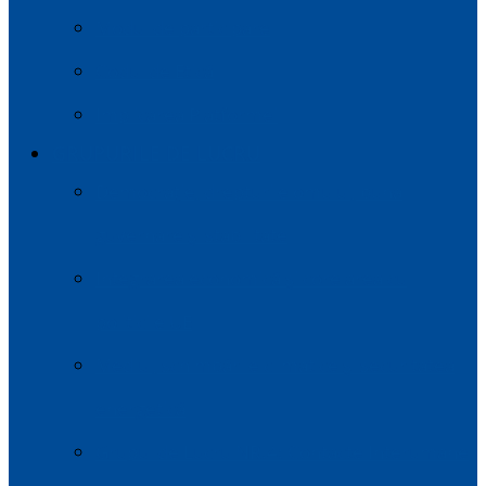
Modul de participare
Codul de Etică
Implicarea Platformei
GRUPURILE DE LUCRU
Democrație, drepturile omului, buna
guvernare și stabilitate
Integrarea economică și corelarea cu
politicile UE
Mediul, schimbările climatice și securitatea
energetică
Grupul de Lucru NR.4: Contacte Interumane