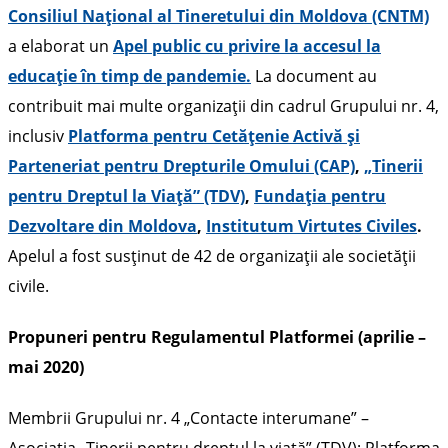
Consiliul Național al Tineretului din Moldova (CNTM)
a elaborat un
Apel public cu privire la accesul la
educație în timp de pandemie.
La document au
contribuit mai multe organizații din cadrul Grupului nr. 4,
inclusiv
Platforma pentru Cetățenie Activă și
Parteneriat pentru Drepturile Omului (CAP)
,
„Tinerii
pentru Dreptul la Viață” (TDV)
,
Fundația pentru
Dezvoltare din Moldova
,
Institutum Virtutes Civiles
.
Apelul a fost susținut de 42 de organizații ale societății
civile.
Propuneri pentru Regulamentul Platformei (aprilie –
mai 2020)
Membrii Grupului nr. 4 „Contacte interumane” –