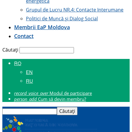
energetică
Grupul de Lucru NR.4: Contacte Interumane
Politici de Muncă și Dialog Social
Membrii E
a
P Moldova
Contact
Căutați
RO
EN
RU
record_voice_over
Modul de participare
person_add
Cum să devin membru?