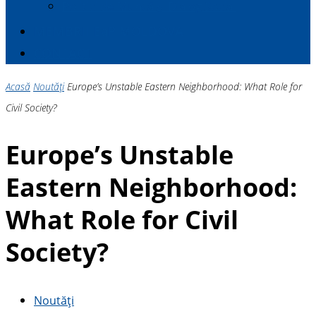
Politici de Muncă și Dialog Social
MEMBRII E
a
P MOLDOVA
CONTACT
Acasă
Noutăți
Europe’s Unstable Eastern Neighborhood: What Role for
Civil Society?
Europe’s Unstable
Eastern Neighborhood:
What Role for Civil
Society?
Noutăți