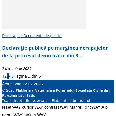
Declarații și Documente de politici
Declarație publică pe marginea derapajelor
de la procesul democratic din 3...
7 decembrie 2020
1
2
3
4
5
Pagina 3 din 5
Actualizat: 22.07.2026
© 2026
Platforma Națională a Forumului Societății Civile din
Parteneriatul Estic
Toate drepturile rezervate Elaborat de brand.md
reset WAY
cursor WAY
contrast WAY
Marire Font WAY
Alb
negru WAY
Linkuri WAY