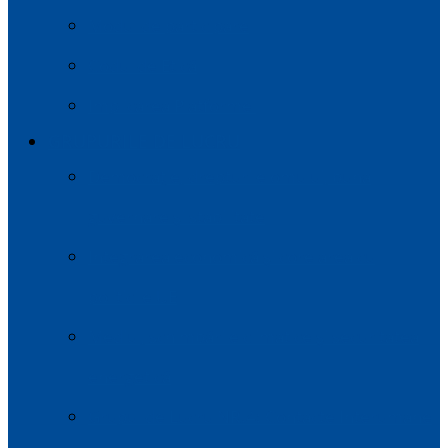
Modul de participare
Codul de Etică
Implicarea Platformei
GRUPURILE DE LUCRU
Democrație, drepturile omului, buna
guvernare și stabilitate
Integrarea economică și corelarea cu
politicile UE
Mediul, schimbările climatice și securitatea
energetică
Grupul de Lucru NR.4: Contacte Interumane