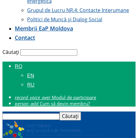
energetică
Grupul de Lucru NR.4: Contacte Interumane
Politici de Muncă și Dialog Social
Membrii E
a
P Moldova
Contact
Căutați
RO
EN
RU
record_voice_over
Modul de participare
person_add
Cum să devin membru?