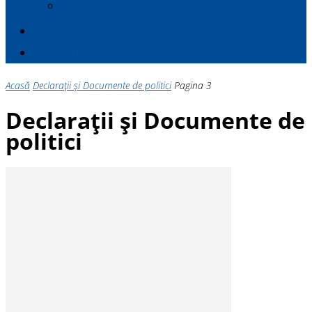
Politici de Muncă și Dialog Social
MEMBRII E
a
P MOLDOVA
CONTACT
Acasă
Declarații și Documente de politici
Pagina 3
Declarații și Documente de
politici