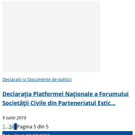
Declarații și Documente de politici
Declarația Platformei Naționale a Forumului
Societății Civile din Parteneriatul Estic...
9 iunie 2019
1
...
3
4
5
Pagina 5 din 5