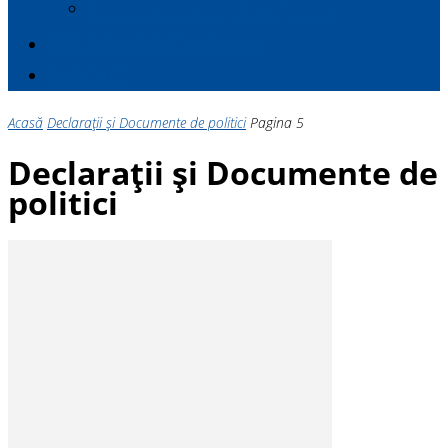
Politici de Muncă și Dialog Social
MEMBRII E
a
P MOLDOVA
CONTACT
Acasă
Declarații și Documente de politici
Pagina 5
Declarații și Documente de
politici