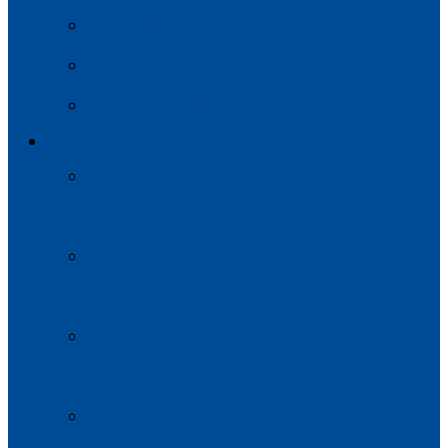
Modul de participare
Codul de Etică
Implicarea Platformei
GRUPURILE DE LUCRU
Democrație, drepturile omului, buna
guvernare și stabilitate
Integrarea economică și corelarea cu
politicile UE
Mediul, schimbările climatice și securitatea
energetică
Grupul de Lucru NR.4: Contacte Interumane