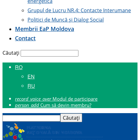
energetică
Grupul de Lucru NR.4: Contacte Interumane
Politici de Muncă și Dialog Social
Membrii E
a
P Moldova
Contact
Căutați
RO
EN
RU
record_voice_over
Modul de participare
person_add
Cum să devin membru?