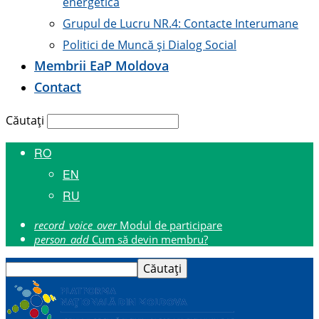
energetică
Grupul de Lucru NR.4: Contacte Interumane
Politici de Muncă și Dialog Social
Membrii E
a
P Moldova
Contact
Căutați
RO
EN
RU
record_voice_over
Modul de participare
person_add
Cum să devin membru?