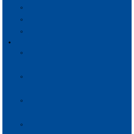
Modul de participare
Codul de Etică
Implicarea Platformei
GRUPURILE DE LUCRU
Democrație, drepturile omului, buna
guvernare și stabilitate
Integrarea economică și corelarea cu
politicile UE
Mediul, schimbările climatice și securitatea
energetică
Grupul de Lucru NR.4: Contacte Interumane