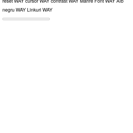
reset WAY
cursor WAY
contrast WAY
Marire Font WAY
Alb
negru WAY
Linkuri WAY