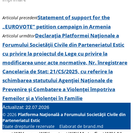
Statement of support for the
Articolul precedent
„EUROVOTE” petition campaign in Armenia
Declarația Platformei Naționale a
Articolul următor
Forumului Societății Civile din Parteneriatul Estic
cu privire la proiectul de Lege cu privire la
modificarea unor acte normative, Nr. înregistrare
Cancelaria de Stat: 21/CS/2025, cu referire la
schimbarea statutului Agenției Naționale de
Prevenire și Combatere a Violenței împotriva
Femeilor și a Violenței în Familie
Actualizat: 22.07.2026
© 2026
Platforma Națională a Forumului Societății Civile din
Parteneriatul Estic
Toate drepturile rezervate Elaborat de brand.md