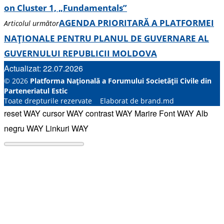
on Cluster 1, „Fundamentals”
AGENDA PRIORITARĂ A PLATFORMEI
Articolul următor
NAȚIONALE PENTRU PLANUL DE GUVERNARE AL
GUVERNULUI REPUBLICII MOLDOVA
Actualizat: 22.07.2026
© 2026
Platforma Națională a Forumului Societății Civile din
Parteneriatul Estic
Toate drepturile rezervate Elaborat de brand.md
reset WAY
cursor WAY
contrast WAY
Marire Font WAY
Alb
negru WAY
Linkuri WAY