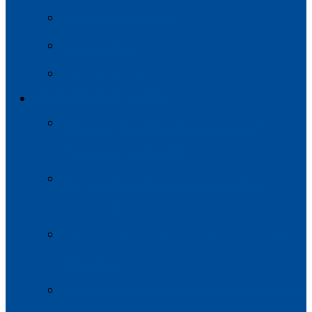
Modul de participare
Codul de Etică
Implicarea Platformei
GRUPURILE DE LUCRU
Democrație, drepturile omului, buna
guvernare și stabilitate
Integrarea economică și corelarea cu
politicile UE
Mediul, schimbările climatice și securitatea
energetică
Grupul de Lucru NR.4: Contacte Interumane