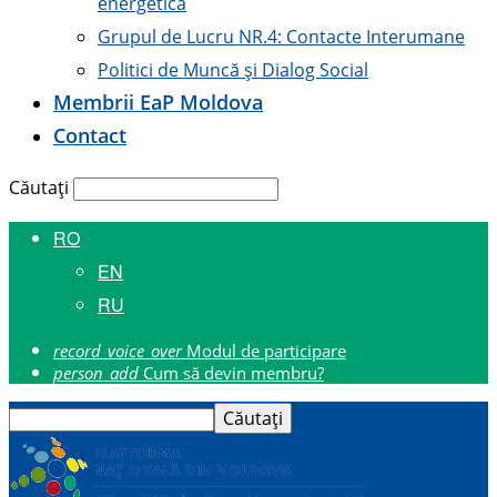
energetică
Grupul de Lucru NR.4: Contacte Interumane
Politici de Muncă și Dialog Social
Membrii E
a
P Moldova
Contact
Căutați
RO
EN
RU
record_voice_over
Modul de participare
person_add
Cum să devin membru?