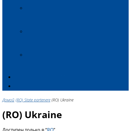
Демократия, права человека, хорошее
управление и стабильность
Экономическая интеграция и сближение
с политикой ЕС
Окружающая среда, изменение климата и
энергетическая безопасность
ЧЛЕНЫ ПЛАТФОРМЫ
КОНТАКТ
Домой
(RO) State partenere
(RO) Ukraine
(RO) Ukraine
Доступен только в “
RO
”.