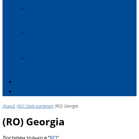
Демократия, права человека, хорошее
управление и стабильность
Экономическая интеграция и сближение
с политикой ЕС
Окружающая среда, изменение климата и
энергетическая безопасность
ЧЛЕНЫ ПЛАТФОРМЫ
КОНТАКТ
Домой
(RO) State partenere
(RO) Georgia
(RO) Georgia
Доступен только в “
RO
”.