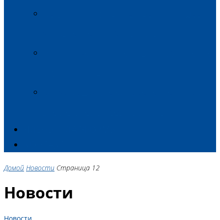
Демократия, права человека, хорошее
управление и стабильность
Экономическая интеграция и сближение
с политикой ЕС
Окружающая среда, изменение климата и
энергетическая безопасность
ЧЛЕНЫ ПЛАТФОРМЫ
КОНТАКТ
Домой
Новости
Страница 12
Новости
Новости