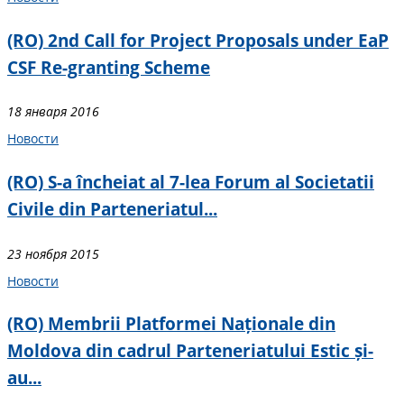
(RO) 2nd Call for Project Proposals under EaP
CSF Re-granting Scheme
18 января 2016
Новости
(RO) S-a încheiat al 7-lea Forum al Societatii
Civile din Parteneriatul...
23 ноября 2015
Новости
(RO) Membrii Platformei Naționale din
Moldova din cadrul Parteneriatului Estic și-
au...