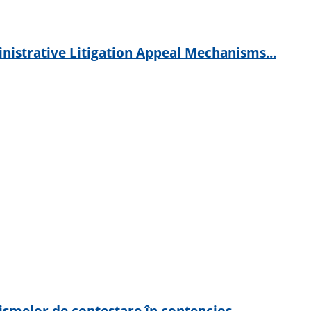
nistrative Litigation Appeal Mechanisms...
smelor de contestare în contencios...