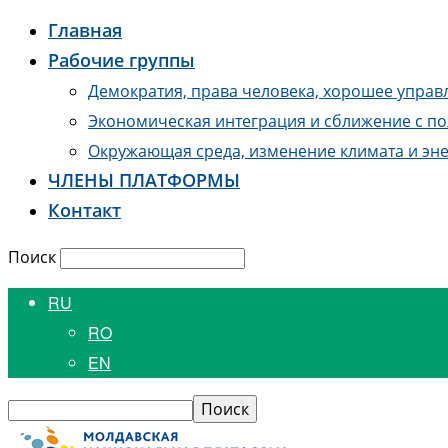
Главная
Рабочие группы
Демократия, права человека, хорошее управ
Экономическая интеграция и сближение с по
Окружающая среда, изменение климата и эне
ЧЛЕНЫ ПЛАТФОРМЫ
Контакт
Поиск
RU
RO
EN