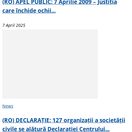
(RO) APEL PUBLIC: 7 Aprilie 2009 – Justiția
care închide ochii...
7 April 2025
News
(RO) DECLARAȚIE: 127 organizații a societății
civile se alătură Declarației Centrului...