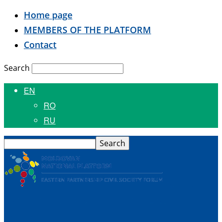
Home page
MEMBERS OF THE PLATFORM
Contact
Search
EN
RO
RU
National
Platform of the Civil Society Forum of the Eastern
Partnership