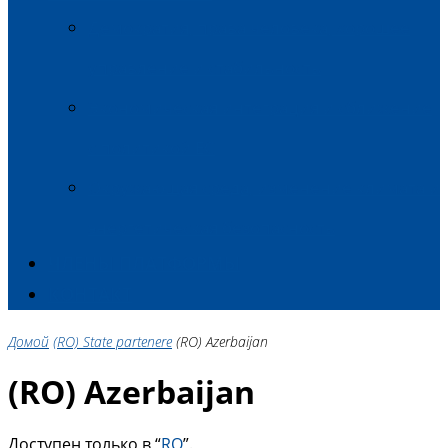
Демократия, права человека, хорошее
управление и стабильность
Экономическая интеграция и сближение
с политикой ЕС
Окружающая среда, изменение климата и
энергетическая безопасность
ЧЛЕНЫ ПЛАТФОРМЫ
КОНТАКТ
Домой
(RO) State partenere
(RO) Azerbaijan
(RO) Azerbaijan
Доступен только в “
RO
”.