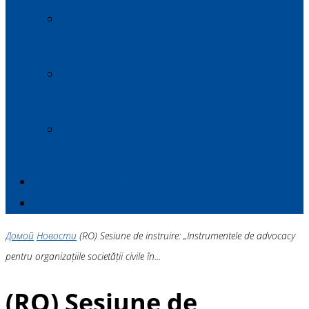
Демократия, права человека, хорошее
управление и стабильность
Экономическая интеграция и сближение
с политикой ЕС
Окружающая среда, изменение климата и
энергетическая безопасность
ЧЛЕНЫ ПЛАТФОРМЫ
КОНТАКТ
Домой
Новости
(RO) Sesiune de instruire: „Instrumentele de advocacy
pentru organizațiile societății civile în...
(RO) Sesiune de