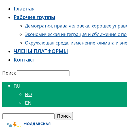
Главная
Рабочие группы
Демократия, права человека, хорошее управ
Экономическая интеграция и сближение с по
Окружающая среда, изменение климата и эне
ЧЛЕНЫ ПЛАТФОРМЫ
Контакт
Поиск
RU
RO
EN