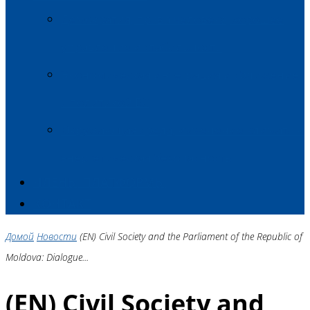
Демократия, права человека, хорошее
управление и стабильность
Экономическая интеграция и сближение
с политикой ЕС
Окружающая среда, изменение климата и
энергетическая безопасность
ЧЛЕНЫ ПЛАТФОРМЫ
КОНТАКТ
Домой
Новости
(EN) Civil Society and the Parliament of the Republic of
Moldova: Dialogue...
(EN) Civil Society and