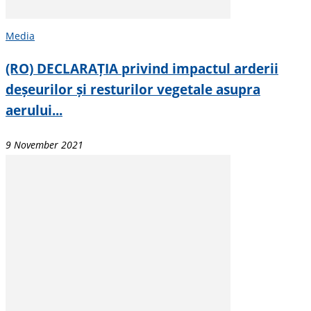
Media
(RO) DECLARAȚIA privind impactul arderii
deșeurilor și resturilor vegetale asupra
aerului...
9 November 2021