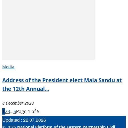
Media
Address of the President elect Maia Sandu at
the 12th Annual...
8 December 2020
1
2
3
...
5
Page 1 of 5
Updated : 22.07.2026
© 2026
National Platform of the Eastern Partnership Civil