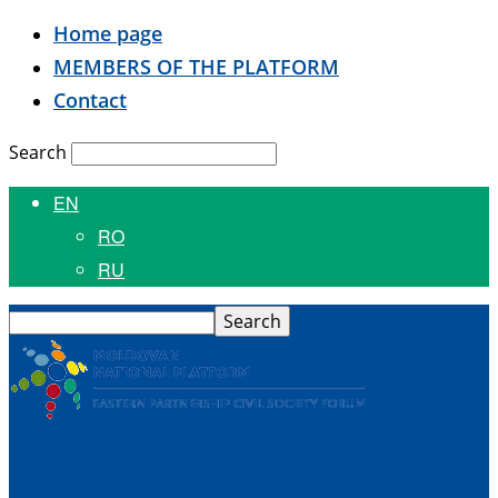
Home page
MEMBERS OF THE PLATFORM
Contact
Search
EN
RO
RU
National
Platform of the Civil Society Forum of the Eastern
Partnership