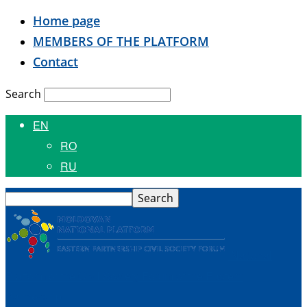
Home page
MEMBERS OF THE PLATFORM
Contact
Search
EN
RO
RU
National
Platform of the Civil Society Forum of the Eastern
Partnership